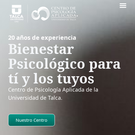
20 años de experiencia
Bienestar
Psicológico para
tí y los tuyos
Centro de Psicología Aplicada de la
Universidad de Talca.
Nuestro Centro